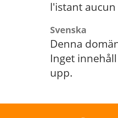
l'istant aucu
Svenska
Denna domän 
Inget innehål
upp.